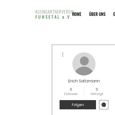
KLEINGÄRTNERVEREIN
HOME
ÜBER UNS
FUHSETAL e.V.
Weitere Optionen
Erich Saltzmann
0
0
Follower
Gefolgt
Folgen