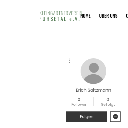
KLEINGÄRTNERVEREIN
HOME
ÜBER UNS
FUHSETAL e.V.
Weitere Optionen
Erich Saltzmann
0
0
Follower
Gefolgt
Folgen