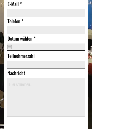
E-Mail
Telefon
r
Datum wählen
*
e
q
u
Teilnehmerzahl
i
r
e
d
Nachricht