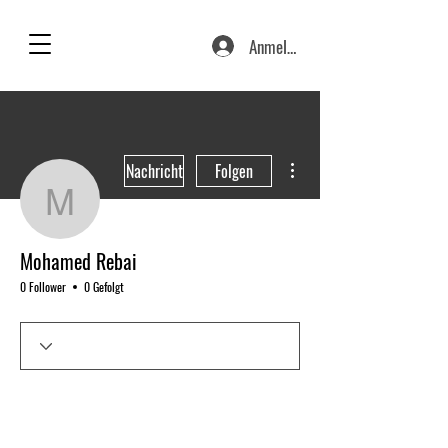
Anmelden
Weitere Optionen
Nachricht
Folgen
Mohamed Rebai
Mohamed Rebai
0 Follower
0 Gefolgt