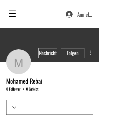
Anmelden
Weitere Optionen
Nachricht
Folgen
Mohamed Rebai
Mohamed Rebai
0 Follower
0 Gefolgt