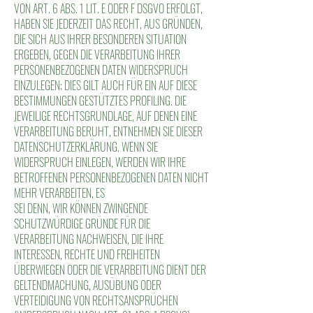
VON ART. 6 ABS. 1 LIT. E ODER F DSGVO ERFOLGT,
HABEN SIE JEDERZEIT DAS RECHT, AUS GRÜNDEN,
DIE SICH AUS IHRER BESONDEREN SITUATION
ERGEBEN, GEGEN DIE VERARBEITUNG IHRER
PERSONENBEZOGENEN DATEN WIDERSPRUCH
EINZULEGEN; DIES GILT AUCH FÜR EIN AUF DIESE
BESTIMMUNGEN GESTÜTZTES PROFILING. DIE
JEWEILIGE RECHTSGRUNDLAGE, AUF DENEN EINE
VERARBEITUNG BERUHT, ENTNEHMEN SIE DIESER
DATENSCHUTZERKLÄRUNG. WENN SIE
WIDERSPRUCH EINLEGEN, WERDEN WIR IHRE
BETROFFENEN PERSONENBEZOGENEN DATEN NICHT
MEHR VERARBEITEN, ES
SEI DENN, WIR KÖNNEN ZWINGENDE
SCHUTZWÜRDIGE GRÜNDE FÜR DIE
VERARBEITUNG NACHWEISEN, DIE IHRE
INTERESSEN, RECHTE UND FREIHEITEN
ÜBERWIEGEN ODER DIE VERARBEITUNG DIENT DER
GELTENDMACHUNG, AUSÜBUNG ODER
VERTEIDIGUNG VON RECHTSANSPRÜCHEN