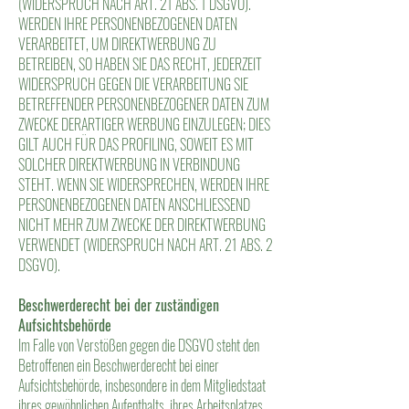
(WIDERSPRUCH NACH ART. 21 ABS. 1 DSGVO).
WERDEN IHRE PERSONENBEZOGENEN DATEN
VERARBEITET, UM DIREKTWERBUNG ZU
BETREIBEN, SO HABEN SIE DAS RECHT, JEDERZEIT
WIDERSPRUCH GEGEN DIE VERARBEITUNG SIE
BETREFFENDER PERSONENBEZOGENER DATEN ZUM
ZWECKE DERARTIGER WERBUNG EINZULEGEN; DIES
GILT AUCH FÜR DAS PROFILING, SOWEIT ES MIT
SOLCHER DIREKTWERBUNG IN VERBINDUNG
STEHT. WENN SIE WIDERSPRECHEN, WERDEN IHRE
PERSONENBEZOGENEN DATEN ANSCHLIESSEND
NICHT MEHR ZUM ZWECKE DER DIREKTWERBUNG
VERWENDET (WIDERSPRUCH NACH ART. 21 ABS. 2
DSGVO).
Beschwerderecht bei der zuständigen
Aufsichtsbehörde
Im Falle von Verstößen gegen die DSGVO steht den
Betroffenen ein Beschwerderecht bei einer
Aufsichtsbehörde, insbesondere in dem Mitgliedstaat
ihres gewöhnlichen Aufenthalts, ihres Arbeitsplatzes